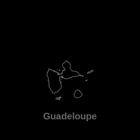
Guadeloupe