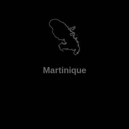
Martinique